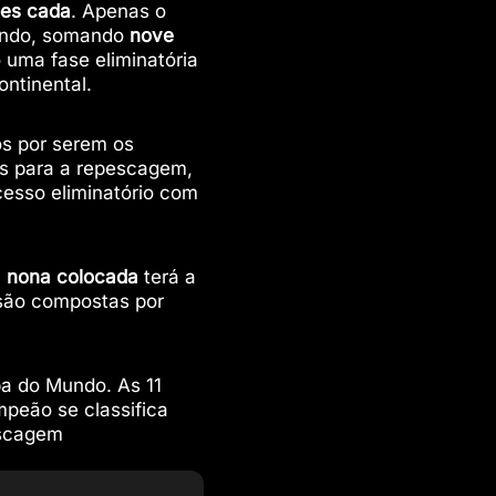
pes cada
. Apenas o
Mundo, somando
nove
 uma fase eliminatória
ontinental.
os por serem os
as para a repescagem,
cesso eliminatório com
a
nona colocada
terá a
s são compostas por
pa do Mundo. As 11
mpeão se classifica
escagem