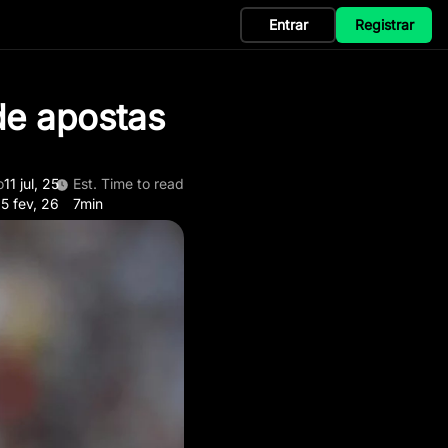
Entrar
Registrar
de apostas
o
11 jul, 25
Est. Time to read
5 fev, 26
7min