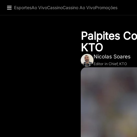
Esportes
Ao Vivo
Cassino
Cassino Ao Vivo
Promoções
Palpites C
KTO
Nicolas Soares
Editor in Chief, KTO