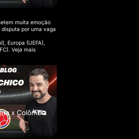
ometem muita emoção
a disputa por uma vaga
l), Europa (UEFA),
FC). Veja mais
tina x Colômbia