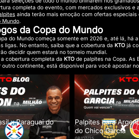
para seleções de todo o mundo brilharem nos gramados
ertura completa do evento, com mercados exclusivos 
alpites
ainda terão mais emoção com ofertas especiais 
o Mundo
.
jogos da Copa do Mundo
opa do Mundo começa somente em 2026 e, até lá, há 
s ligas. No entanto, saiba que a cobertura da
KTO
já c
vão decidir quem estará no torneio mundial.
 a cobertura completa da
KTO
de palpites na Copa. As E
outro continente, está disponível para você apostar no
asil x Paraguai do
Palpites para Argen
do Chico Garcia
08/07/25