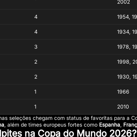
2002
4
1954, 1
4
1934, 1
3
1978, 1
2
1998, 2
2
1930, 1
1
1966
1
2010
mas seleções chegam com status de favoritas para a 
na
, além de times europeus fortes como
Espanha
,
Fran
lpites na Copa do Mundo 2026?