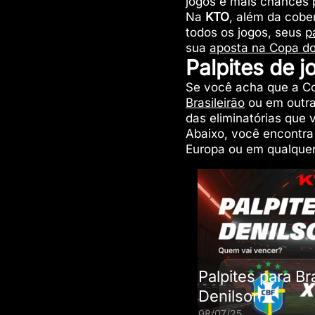
jogos e mais chances 
Na
KTO
, além da cob
todos os jogos, seus
p
sua
aposta na Copa d
Palpites de 
Se você acha que a C
Brasileirão
ou em outra
das eliminatórias que 
Abaixo, você encontra
Europa ou em qualquer 
Palpites para Br
Denilson
08/07/25