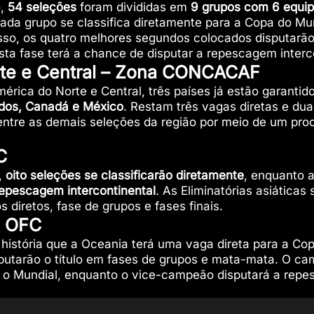
o,
54 seleções
foram divididas em
9 grupos com 6 equi
cada grupo se classifica diretamente para a Copa do 
isso, os quatro melhores segundos colocados disputarão
sta fase terá a chance de disputar a repescagem interc
rte e Central – Zona CONCACAF
érica do Norte e Central, três países já estão garantid
dos, Canadá e México
. Restam três vagas diretas e du
entre as demais seleções da região por meio de um pro
C
,
oito seleções se classificarão diretamente
, enquanto 
epescagem intercontinental
. As Eliminatórias asiática
s diretos, fase de grupos e fases finais.
a OFC
 história que a Oceania terá uma vaga direta para a Co
putarão o título em fases de grupos e mata-mata. O ca
 o Mundial, enquanto o vice-campeão disputará a rep