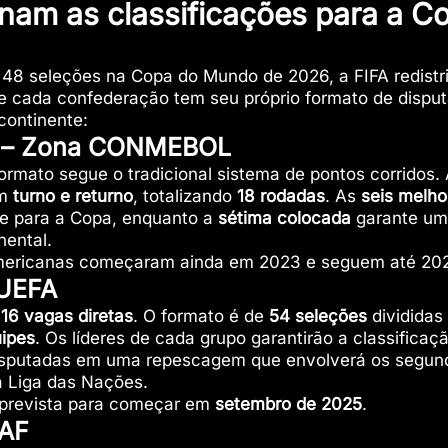
am as classificações para a C
48 seleções na Copa do Mundo de 2026, a FIFA redistr
 e cada confederação tem seu próprio formato de disput
continente:
l – Zona CONMEBOL
ormato segue o tradicional sistema de pontos corridos.
em
turno e returno
, totalizando
18 rodadas
. As
seis melh
te para a Copa, enquanto a
sétima colocada
garante um
nental.
-americanas começaram ainda em 2023 e seguem até 20
 UEFA
m
16 vagas diretas
. O formato é de
54 seleções
divididas
uipes
. Os líderes de cada grupo garantirão a classificaç
isputadas em uma repescagem que envolverá os segun
a Liga das Nações.
 prevista para começar em
setembro de 2025
.
CAF