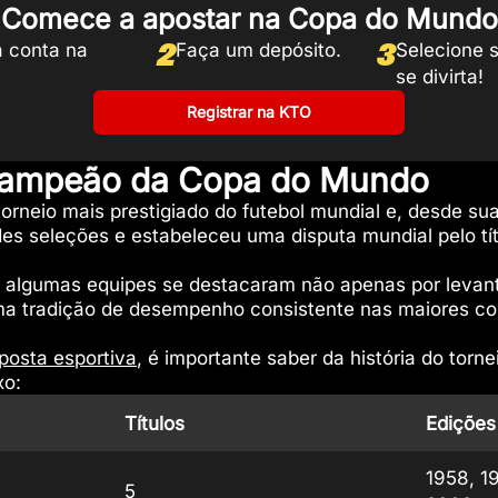
Comece a apostar na Copa do Mundo
2
3
a conta na
Faça um depósito.
Selecione 
se divirta!
Registrar na KTO
 campeão da Copa do Mundo
rneio mais prestigiado do futebol mundial e, desde su
es seleções e estabeleceu uma disputa mundial pelo tít
 algumas equipes se destacaram não apenas por levant
a tradição de desempenho consistente nas maiores c
posta esportiva
, é importante saber da história do torn
xo:
Títulos
Edições
1958, 1
5