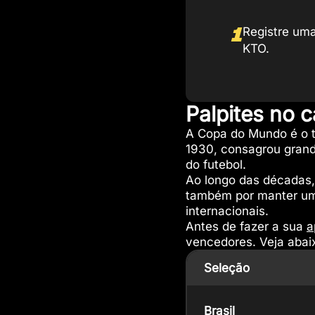
1
Registre um
KTO.
Palpites no
A Copa do Mundo é o to
1930, consagrou grand
do futebol.
Ao longo das décadas,
também por manter um
internacionais.
Antes de fazer a sua
a
vencedores. Veja abai
Seleção
Brasil