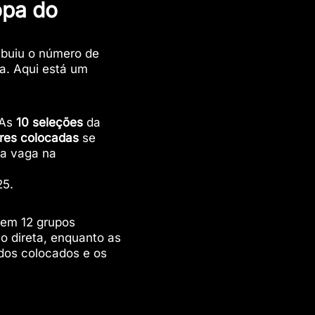
opa do
ibuiu o número de
a. Aqui está um
 As
10 seleções
da
ores colocadas
se
a vaga na
25.
 em 12 grupos
ão direta, enquanto as
dos colocados e os