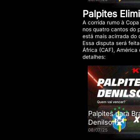
Palpites Eli
A corrida rumo à Copa
nos quatro cantos do 
está mais acirrada do
Essa disputa será feit
África (CAF), América 
detalhes:
Palpites para Br
Denilson
08/07/25