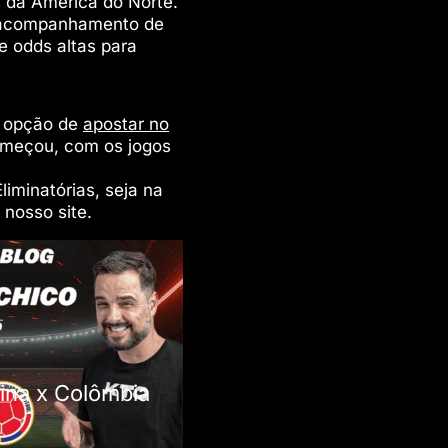
 da América do Norte.
e acompanhamento de
e odds altas para
a opção de
apostar no
omeçou, com os jogos
liminatórias, seja na
 nosso site.
tina x Colômbia