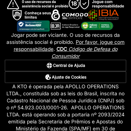
Jogar pode ser viciante. O uso de recursos da
assistência social é proibido.
Por favor, jogue com
responsabilidade
.
CDC
Código de Defesa do
Consumidor
Central de Ajuda
Ajuste de Cookies
A KTO é operada pela APOLLO OPERATIONS
LTDA., constituída sob as leis do Brasil, inscrita no
Cadastro Nacional de Pessoa Jurídica (CNPJ) sob
o nº 54.923.003/0001-26. APOLLO OPERATIONS
LTDA. está operando sob a portaria nº 2093/2024
emitida pela Secretaria de Prêmios e Apostas do
Ministério da Fazenda (SPA/MF) em 30 de