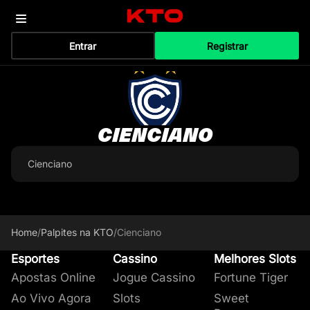
Entrar
Registrar
CIENCIANO
Cienciano
Home
/
Palpites na KTO
/
Cienciano
Esportes
Cassino
Melhores Slots
Apostas Online
Jogue Cassino
Fortune Tiger
Ao Vivo Agora
Slots
Sweet