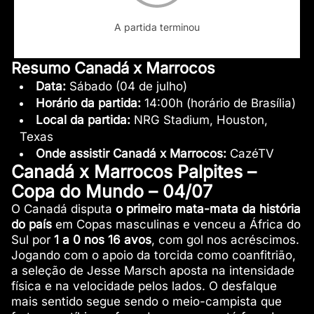
A partida terminou
Resumo Canadá x Marrocos
Data:
Sábado (04 de julho)
Horário da partida:
14:00h (horário de Brasília)
Local da partida:
NRG Stadium, Houston,
Texas
Onde assistir Canadá x Marrocos:
CazéTV
Canadá x Marrocos Palpites –
Copa do Mundo – 04/07
O Canadá disputa
o primeiro mata-mata da história
do país
em Copas masculinas e venceu a África do
Sul por
1 a 0 nos 16 avos
, com gol nos acréscimos.
Jogando com o apoio da torcida como coanfitrião,
a seleção de Jesse Marsch aposta na intensidade
física e na velocidade pelos lados. O desfalque
mais sentido segue sendo o meio-campista que