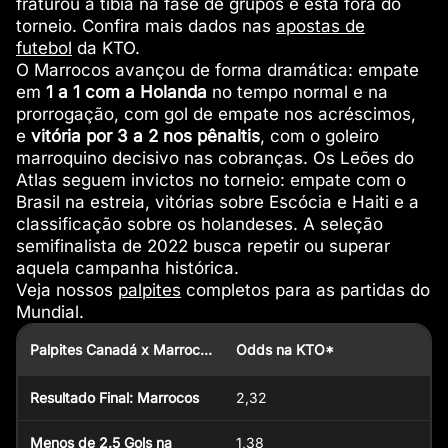
fraturou a tíbia na fase de grupos e está fora do
torneio. Confira mais dados nas
apostas de
futebol
da KTO.
O Marrocos avançou de forma dramática: empate
em
1 a 1 com a Holanda
no tempo normal e na
prorrogação, com gol de empate nos acréscimos,
e
vitória por 3 a 2 nos pênaltis
, com o goleiro
marroquino decisivo nas cobranças. Os Leões do
Atlas seguem invictos no torneio: empate com o
Brasil na estreia, vitórias sobre Escócia e Haiti e a
classificação sobre os holandeses. A seleção
semifinalista de 2022 busca repetir ou superar
aquela campanha histórica.
Veja nossos
palpites
completos para as partidas do
Mundial.
Palpites Canadá x Marrocos
Odds na KTO*
Resultado Final: Marrocos
2,32
Menos de 2.5 Gols na
1,38