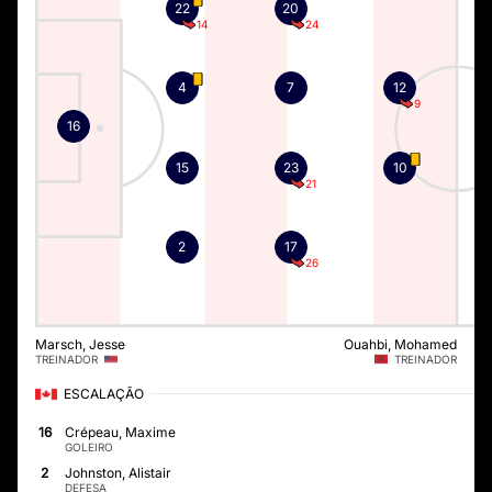
22
20
14
24
4
7
12
9
16
15
23
10
21
2
17
26
Marsch, Jesse
Ouahbi, Mohamed
TREINADOR
TREINADOR
ESCALAÇÃO
16
Crépeau, Maxime
GOLEIRO
2
Johnston, Alistair
DEFESA