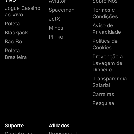
Vivo
Aviator
Sobre Nós
Jogue Cassino
Spaceman
Termos e
ao Vivo
Condições
JetX
Roleta
Aviso de
Mines
Privacidade
Blackjack
Plinko
Política de
Bac Bo
Cookies
Roleta
Prevenção à
Brasileira
Lavagem de
Dinheiro
Transparência
Salarial
Carreiras
Pesquisa
Suporte
Afiliados
Contate-nos
Programa de