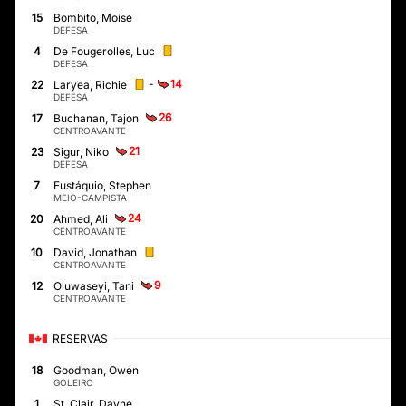
15
Bombito, Moise
DEFESA
4
De Fougerolles, Luc
DEFESA
-
14
22
Laryea, Richie
DEFESA
26
17
Buchanan, Tajon
CENTROAVANTE
21
23
Sigur, Niko
DEFESA
7
Eustáquio, Stephen
MEIO-CAMPISTA
24
20
Ahmed, Ali
CENTROAVANTE
10
David, Jonathan
CENTROAVANTE
9
12
Oluwaseyi, Tani
CENTROAVANTE
RESERVAS
18
Goodman, Owen
GOLEIRO
1
St. Clair, Dayne