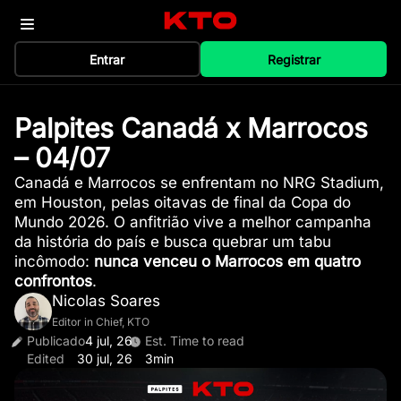
Entrar
Registrar
Palpites Canadá x Marrocos
– 04/07
Canadá e Marrocos se enfrentam no NRG Stadium,
em Houston, pelas oitavas de final da Copa do
Mundo 2026. O anfitrião vive a melhor campanha
da história do país e busca quebrar um tabu
incômodo:
nunca venceu o Marrocos em quatro
confrontos
.
Nicolas Soares
Editor in Chief, KTO
Publicado
4 jul, 26
Est. Time to read
Edited
30 jul, 26
3min