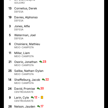
GOLEIRO
13
Cornelius, Derek
DEFESA
19
Davies, Alphonso
DEFESA
3
Jones, Alfie
DEFESA
5
Waterman, Joel
DEFESA
6
Choiniere, Mathieu
MEIO-CAMPISTA
11
Millar, Liam
MEIO-CAMPISTA
23
21
Osorio, Jonathan
MEIO-CAMPISTA
25
Saliba, Nathan-Dylan
MEIO-CAMPISTA
22
14
Shaffelburg, Jacob
MEIO-CAMPISTA
20
24
David, Promise
CENTROAVANTE
12
-
9
Larin, Cyle
CENTROAVANTE
17
26
Nelson, Jayden