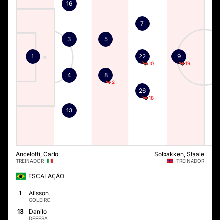
16
7
3
5
1
22
9
10
19
4
8
2
26
18
13
Ancelotti, Carlo
Solbakken, Staale
TREINADOR
TREINADOR
ESCALAÇÃO
1
Alisson
GOLEIRO
13
Danilo
DEFESA