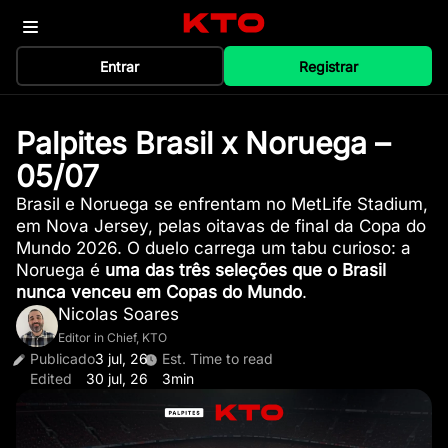
Entrar
Registrar
Palpites Brasil x Noruega –
05/07
Brasil e Noruega se enfrentam no MetLife Stadium,
em Nova Jersey, pelas oitavas de final da Copa do
Mundo 2026. O duelo carrega um tabu curioso: a
Noruega é
uma das três seleções que o Brasil
nunca venceu em Copas do Mundo
.
Nicolas Soares
Editor in Chief, KTO
Publicado
3 jul, 26
Est. Time to read
Edited
30 jul, 26
3min