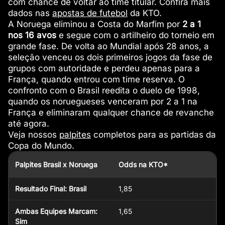
com chance de voltar ao time titular. Confira mais
dados nas
apostas de futebol
da KTO.
A Noruega eliminou a Costa do Marfim por
2 a 1
nos 16 avos
e segue com o artilheiro do torneio em
grande fase. De volta ao Mundial após 28 anos, a
seleção venceu os dois primeiros jogos da fase de
grupos com autoridade e perdeu apenas para a
França, quando entrou com time reserva. O
confronto com o Brasil reedita o duelo de 1998,
quando os noruegueses venceram por 2 a 1 na
França e eliminaram qualquer chance de revanche
até agora.
Veja nossos
palpites
completos para as partidas da
Copa do Mundo.
Palpites Brasil x Noruega
Odds na KTO*
Resultado Final: Brasil
1,85
Ambas Equipes Marcam:
1,65
Sim