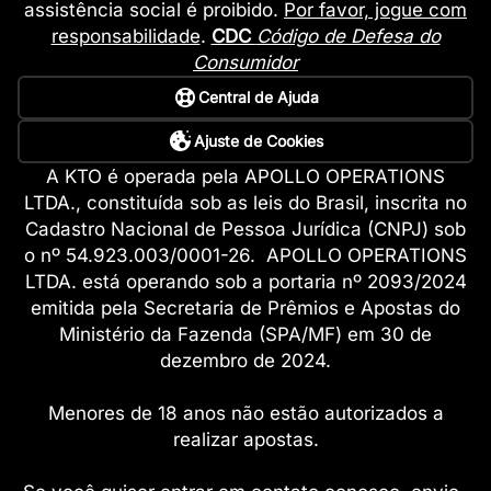
assistência social é proibido.
Por favor, jogue com
responsabilidade
.
CDC
Código de Defesa do
Consumidor
Central de Ajuda
Ajuste de Cookies
A KTO é operada pela APOLLO OPERATIONS
LTDA., constituída sob as leis do Brasil, inscrita no
Cadastro Nacional de Pessoa Jurídica (CNPJ) sob
o nº 54.923.003/0001-26. APOLLO OPERATIONS
LTDA. está operando sob a portaria nº 2093/2024
emitida pela Secretaria de Prêmios e Apostas do
Ministério da Fazenda (SPA/MF) em 30 de
dezembro de 2024.
Menores de 18 anos não estão autorizados a
realizar apostas.