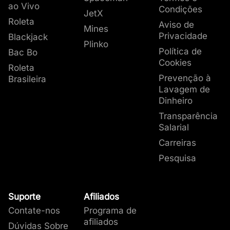
ao Vivo
Condições
JetX
Roleta
Aviso de
Mines
Privacidade
Blackjack
Plinko
Política de
Bac Bo
Cookies
Roleta
Prevenção à
Brasileira
Lavagem de
Dinheiro
Transparência
Salarial
Carreiras
Pesquisa
Suporte
Afiliados
Contate-nos
Programa de
afiliados
Dúvidas Sobre