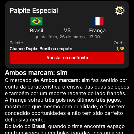
Palpite Especial
Brasil
VS
França
quinta-feira, 26 de março – 17:00
Palpite
Odds
Chance Dupla: Brasil ou empate
1,56
Apostar no confronto
Ambos marcam: sim
O mercado de
Ambos marcam: sim
faz sentido por
conta da característica ofensiva das duas seleções
e também por um recorte recente do lado francês.
A
França
sofreu
três gols
nos
últimos três jogos
,
mostrando que mesmo com qualidade, o time tem
concedido oportunidades e não tem sido perfeito
defensivamente.
Do lado do
Brasil
, quando o time encontra espaço
em transições ou em bolas paradas, costuma ser