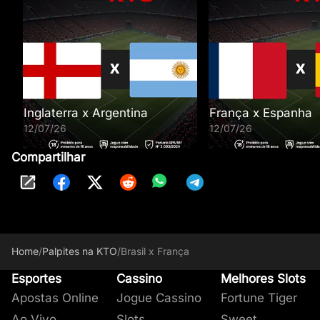
Inglaterra x Argentina
França x Espanha
12/07/26
12/07/26
Compartilhar
Home
/
Palpites na KTO
/
Brasil x França
Esportes
Cassino
Melhores Slots
Apostas Online
Jogue Cassino
Fortune Tiger
Ao Vivo
Slots
Sweet