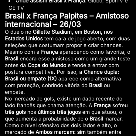
Onde assistir Brasil x França:
Globo, SporTV e
GE TV
Brasil x França Palpites – Amistoso
internacional – 26/03
O duelo no
Gillette Stadium, em Boston, nos
Estados Unidos
tem cara de jogo aberto, com duas
seleções que costumam propor e criar chances.
Mesmo com a
França
aparecendo como favorita, o
Brasil
encara esse amistoso como um grande teste
antes da
Copa do Mundo
e tende a entrar com
postura competitiva. Por isso, a
Chance dupla:
Brasil ou empate (1X)
aparece como alternativa
com proteção, cobrindo vitória do
Brasil
ou
empate.
No mercado de gols, existe um dado recente do
lado francês que chama atenção. A
França
sofreu
três gols
nos
últimos três jogos
em que atuou, o
que aumenta a probabilidade de o
Brasil
marcar.
Como o nível ofensivo dos dois lados é alto, o
mercado de
Ambos marcam: sim
também entra