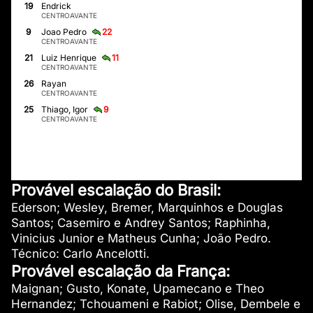
19
Endrick
CENTROAVANTE
22
9
Joao Pedro
CENTROAVANTE
11
21
Luiz Henrique
CENTROAVANTE
26
Rayan
CENTROAVANTE
9
25
Thiago, Igor
CENTROAVANTE
Provável escalação do Brasil:
Ederson; Wesley, Bremer, Marquinhos e Douglas
Santos; Casemiro e Andrey Santos; Raphinha,
Vinicius Junior e Matheus Cunha; João Pedro.
Técnico: Carlo Ancelotti.
Provável escalação da França:
Maignan; Gusto, Konate, Upamecano e Theo
Hernandez; Tchouameni e Rabiot; Olise, Dembele e