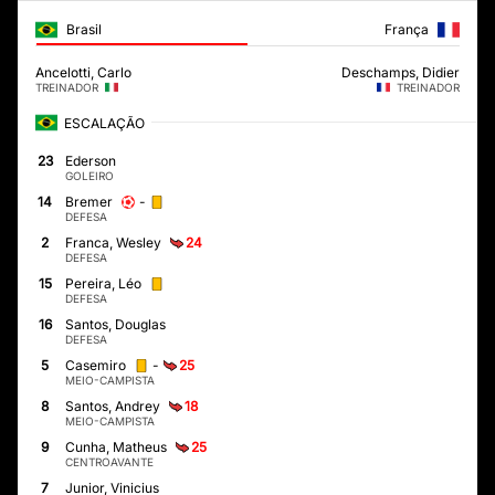
Brasil
França
Ancelotti, Carlo
Deschamps, Didier
TREINADOR
TREINADOR
ESCALAÇÃO
23
Ederson
GOLEIRO
-
14
Bremer
DEFESA
24
2
Franca, Wesley
DEFESA
15
Pereira, Léo
DEFESA
16
Santos, Douglas
DEFESA
-
25
5
Casemiro
MEIO-CAMPISTA
18
8
Santos, Andrey
MEIO-CAMPISTA
25
9
Cunha, Matheus
CENTROAVANTE
7
Junior, Vinicius