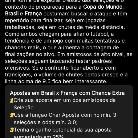
uma forma de explorar o estilo das seleções e o
contexto de preparação para a
Copa do Mundo
.
Brasil
e
França
costumam buscar o ataque e têm
repertório para finalizar, seja em jogadas
trabalhadas, seja em chutes de média distância.
Como ambos chegam para afiar o futebol, a
tendência é de um jogo com muitas tentativas e
chances reais, o que aumenta a contagem de
finalizações no alvo. Em amistosos de alto nível, as
seleções seguem buscando testar padrões
ofensivos. Se o confronto ficar aberto e com
transições, o volume de chutes certos cresce e a
linha acima de 9.5 fica bem interessante.
Apostas em Brasil x França com Chance Extra
1
Crie sua aposta em um dos amistosos da
Seleção
2
Use a função Criar Aposta com no mín. 3
seleções e odds mín. 3.0;
3
Tenha o ganho potencial da sua aposta
aumentado em 25%.