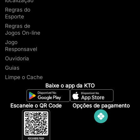
localização
Regras do
Esporte
Regras de
Jogos On-line
Jogo
Responsavel
Ouvidoria
Guias
Limpe o Cache
Baixe o app da KTO
Escaneie o QR Code
Opções de pagamento