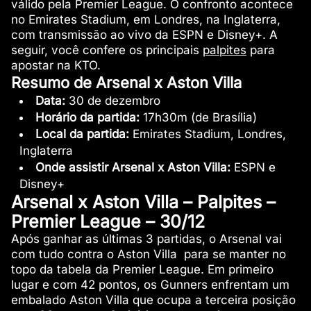
válido pela Premier League. O confronto acontece
no Emirates Stadium, em Londres, na Inglaterra,
com transmissão ao vivo da ESPN e Disney+. A
seguir, você confere os principais
palpites
para
apostar na KTO.
Resumo de Arsenal x Aston Villa
Data:
30 de dezembro
Horário da partida:
17h30m (de Brasília)
Local da partida:
Emirates Stadium, Londres,
Inglaterra
Onde assistir Arsenal x Aston Villa:
ESPN e
Disney+
Arsenal x Aston Villa – Palpites –
Premier League – 30/12
Após ganhar as últimas 3 partidas, o Arsenal vai
com tudo contra o Aston Villa para se manter no
topo da tabela da Premier League. Em primeiro
lugar e com 42 pontos, os Gunners enfrentam um
embalado Aston Villa que ocupa a terceira posição