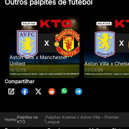
Outros palpites de futebol
Aston Villa x Manchester
United
Aston Villa x Chels
19/12/25
03/03/26
Compartilhar
Palpites na
Palpites Arsenal x Aston Villa – Premier
Home
/
/
KTO
League