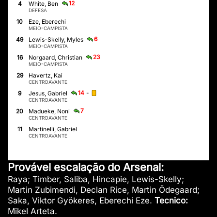
12
4
White, Ben
DEFESA
10
Eze, Eberechi
MEIO-CAMPISTA
6
49
Lewis-Skelly, Myles
MEIO-CAMPISTA
23
16
Norgaard, Christian
MEIO-CAMPISTA
29
Havertz, Kai
CENTROAVANTE
14
-
9
Jesus, Gabriel
CENTROAVANTE
7
20
Madueke, Noni
CENTROAVANTE
11
Martinelli, Gabriel
CENTROAVANTE
Provável escalação do Arsenal:
Raya; Timber, Saliba, Hincapie, Lewis-Skelly;
Martin Zubimendi, Declan Rice, Martin Ödegaard;
Saka, Viktor Gyökeres, Eberechi Eze.
Tecnico:
Mikel Arteta.