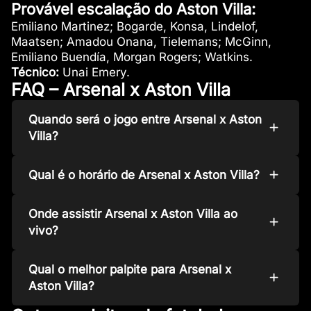
Provável escalação do Aston Villa:
Emiliano Martinez; Bogarde, Konsa, Lindelof,
Maatsen; Amadou Onana, Tielemans; McGinn,
Emiliano Buendía, Morgan Rogers; Watkins.
Técnico:
Unai Emery.
FAQ – Arsenal x Aston Villa
Quando será o jogo entre Arsenal x Aston
Villa?
Qual é o horário de Arsenal x Aston Villa?
Onde assistir Arsenal x Aston Villa ao
vivo?
Qual o melhor palpite para Arsenal x
Aston Villa?