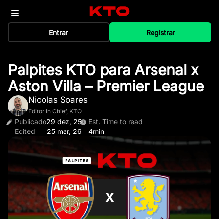
Entrar
Registrar
Palpites KTO para Arsenal x
Aston Villa – Premier League
Nicolas Soares
Editor in Chief, KTO
Publicado
29 dez, 25
Est. Time to read
Edited
25 mar, 26
4min