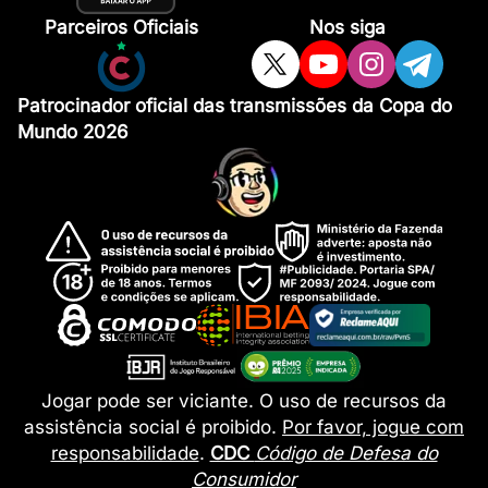
Parceiros Oficiais
Nos siga
Patrocinador oficial das transmissões da Copa do
Mundo 2026
Jogar pode ser viciante. O uso de recursos da
assistência social é proibido.
Por favor, jogue com
responsabilidade
.
CDC
Código de Defesa do
Consumidor