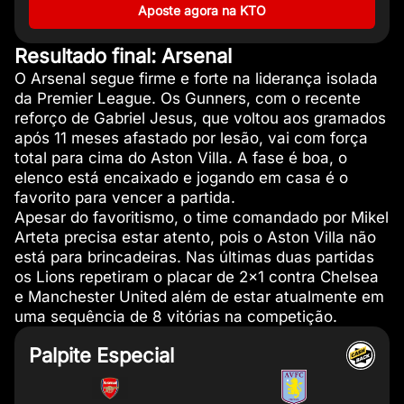
Aposte agora na KTO
Resultado final: Arsenal
O Arsenal segue firme e forte na liderança isolada
da Premier League. Os Gunners, com o recente
reforço de Gabriel Jesus, que voltou aos gramados
após 11 meses afastado por lesão, vai com força
total para cima do Aston Villa. A fase é boa, o
elenco está encaixado e jogando em casa é o
favorito para vencer a partida.
Apesar do favoritismo, o time comandado por Mikel
Arteta precisa estar atento, pois o Aston Villa não
está para brincadeiras. Nas últimas duas partidas
os Lions repetiram o placar de 2×1 contra Chelsea
e Manchester United além de estar atualmente em
uma sequência de 8 vitórias na competição.
Palpite Especial