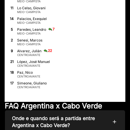
MEIO-CAMPISTA
11
Lo Celso, Giovani
MEIO-CAMPISTA
14
Palacios, Exequiel
MEIO-CAMPISTA
7
5
Paredes, Leandro
MEIO-CAMPISTA
2
Senesi, Marcos
MEIO-CAMPISTA
22
9
Alvarez, Julián
CENTROAVANTE
21
López, José Manuel
CENTROAVANTE
18
Paz, Nico
CENTROAVANTE
17
Simeone, Giuliano
CENTROAVANTE
FAQ Argentina x Cabo Verde
Onde e quando será a partida entre
Argentina x Cabo Verde?