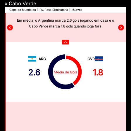
x Cabo Verde.
Copa do Mundo da FIFA, Fase Eliminatória
|
16/avos
Em média, o
Argentina
marca
2.6
gols jogando em casa e o
Cabo Verde
marca
1.8
gols quando joga fora.
ARG
CVR
2.6
1.8
Média de Gols