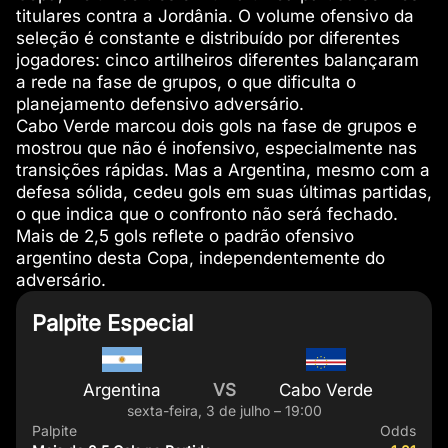
titulares contra a Jordânia. O volume ofensivo da
seleção é constante e distribuído por diferentes
jogadores: cinco artilheiros diferentes balançaram
a rede na fase de grupos, o que dificulta o
planejamento defensivo adversário.
Cabo Verde marcou dois gols na fase de grupos e
mostrou que não é inofensivo, especialmente nas
transições rápidas. Mas a Argentina, mesmo com a
defesa sólida, cedeu gols em suas últimas partidas,
o que indica que o confronto não será fechado.
Mais de 2,5 gols reflete o padrão ofensivo
argentino desta Copa, independentemente do
adversário.
Palpite Especial
Argentina
VS
Cabo Verde
sexta-feira, 3 de julho – 19:00
Palpite
Odds