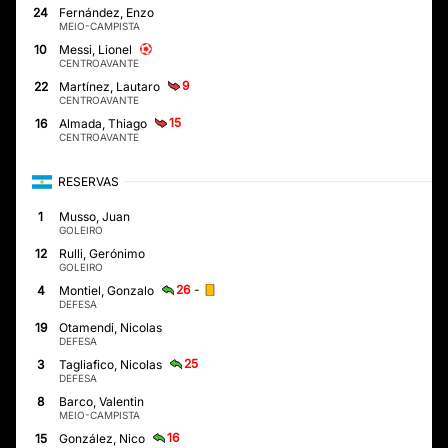
24
Fernández, Enzo
MEIO-CAMPISTA
10
Messi, Lionel
CENTROAVANTE
9
22
Martínez, Lautaro
CENTROAVANTE
15
16
Almada, Thiago
CENTROAVANTE
RESERVAS
1
Musso, Juan
GOLEIRO
12
Rulli, Gerónimo
GOLEIRO
26
-
4
Montiel, Gonzalo
DEFESA
19
Otamendi, Nicolas
DEFESA
25
3
Tagliafico, Nicolas
DEFESA
8
Barco, Valentin
MEIO-CAMPISTA
16
15
González, Nico