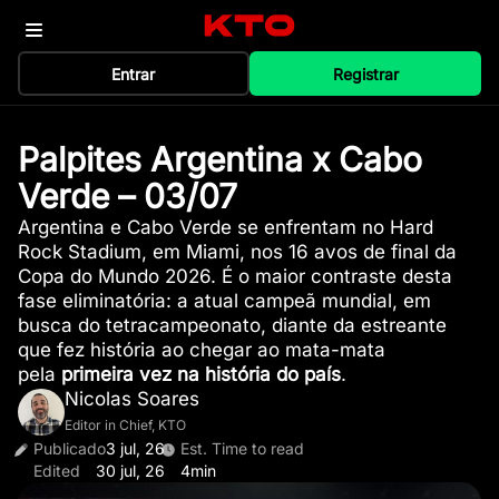
Entrar
Registrar
Palpites Argentina x Cabo
Verde – 03/07
Argentina e Cabo Verde se enfrentam no Hard
Rock Stadium, em Miami, nos 16 avos de final da
Copa do Mundo 2026. É o maior contraste desta
fase eliminatória: a atual campeã mundial, em
busca do tetracampeonato, diante da estreante
que fez história ao chegar ao mata-mata
pela
primeira vez na história do país
.
Nicolas Soares
Editor in Chief, KTO
Publicado
3 jul, 26
Est. Time to read
Edited
30 jul, 26
4min