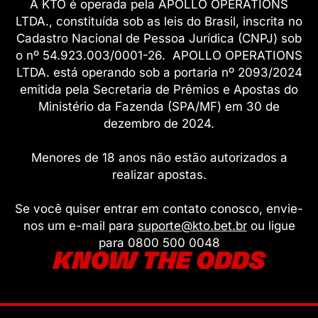
A KTO é operada pela APOLLO OPERATIONS
LTDA., constituída sob as leis do Brasil, inscrita no
Cadastro Nacional de Pessoa Jurídica (CNPJ) sob
o nº 54.923.003/0001-26. APOLLO OPERATIONS
LTDA. está operando sob a portaria nº 2093/2024
emitida pela Secretaria de Prêmios e Apostas do
Ministério da Fazenda (SPA/MF) em 30 de
dezembro de 2024.
Menores de 18 anos não estão autorizados a
realizar apostas.
Se você quiser entrar em contato conosco, envie-
nos um e-mail para
suporte@kto.bet.br
ou ligue
para 0800 500 0048