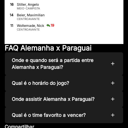
16
Stiller, Angelo
MEIO-CAMPISTA
14
Beier, Maximilian
CENTROAVANTE
19
11
Woltemade, Nick
CENTROAVANTE
FAQ Alemanha x Paraguai
Onde e quando será a partida entre
Alemanha x Paraguai?
Qual é o horário do jogo?
Onde assistir Alemanha x Paraguai?
Qual é o time favorito a vencer?
Compartilhar