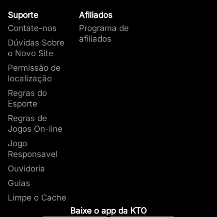
Suporte
Afiliados
Contate-nos
Programa de
afiliados
Dúvidas Sobre
o Novo Site
Permissão de
localização
Regras do
Esporte
Regras de
Jogos On-line
Jogo
Responsavel
Ouvidoria
Guias
Limpe o Cache
Baixe o app da KTO