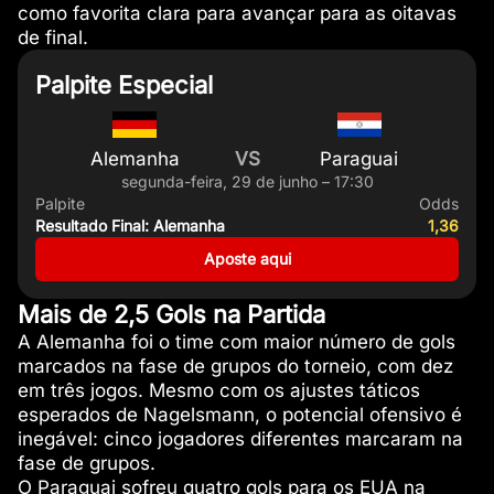
como favorita clara para avançar para as oitavas
de final.
Palpite Especial
Alemanha
VS
Paraguai
segunda-feira, 29 de junho – 17:30
Palpite
Odds
Resultado Final: Alemanha
1,36
Aposte aqui
Mais de 2,5 Gols na Partida
A Alemanha foi o time com maior número de gols
marcados na fase de grupos do torneio, com dez
em três jogos. Mesmo com os ajustes táticos
esperados de Nagelsmann, o potencial ofensivo é
inegável: cinco jogadores diferentes marcaram na
fase de grupos.
O Paraguai sofreu quatro gols para os EUA na