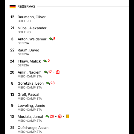
RESERVAS
12
Baumann, Oliver
GOLEIRO
21
Nübel, Alexander
GOLEIRO
5
3
Anton, Waldemar
DEFESA
22
Raum, David
DEFESA
2
24
Thiaw, Malick
DEFESA
17
-
20
Amiri, Nadiem
MEIO-CAMPISTA
23
8
Goretzka, Leon
MEIO-CAMPISTA
13
Groß, Pascal
MEIO-CAMPISTA
9
Leweling, Jamie
MEIO-CAMPISTA
26
-
-
10
Musiala, Jamal
MEIO-CAMPISTA
25
Ouédraogo, Assan
MEIO-CAMPISTA