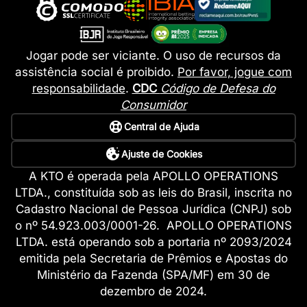
Jogar pode ser viciante. O uso de recursos da
assistência social é proibido.
Por favor, jogue com
responsabilidade
.
CDC
Código de Defesa do
Consumidor
Central de Ajuda
Ajuste de Cookies
A KTO é operada pela APOLLO OPERATIONS
LTDA., constituída sob as leis do Brasil, inscrita no
Cadastro Nacional de Pessoa Jurídica (CNPJ) sob
o nº 54.923.003/0001-26. APOLLO OPERATIONS
LTDA. está operando sob a portaria nº 2093/2024
emitida pela Secretaria de Prêmios e Apostas do
Ministério da Fazenda (SPA/MF) em 30 de
dezembro de 2024.