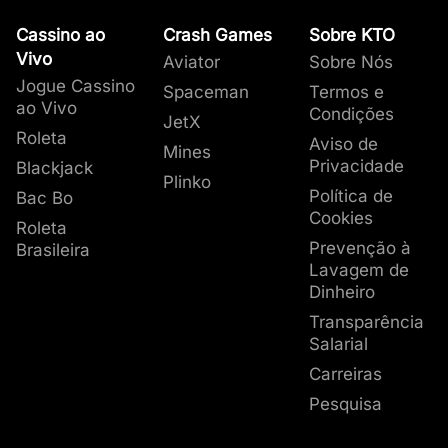
Cassino ao
Crash Games
Sobre KTO
Vivo
Aviator
Sobre Nós
Jogue Cassino
Spaceman
Termos e
ao Vivo
Condições
JetX
Roleta
Aviso de
Mines
Privacidade
Blackjack
Plinko
Política de
Bac Bo
Cookies
Roleta
Prevenção à
Brasileira
Lavagem de
Dinheiro
Transparência
Salarial
Carreiras
Pesquisa