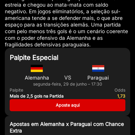
estreia e chegou ao mata-mata com saldo
negativo. Em jogos eliminatórios, a seleção sul-
americana tende a se defender mais, o que abre
espaço para as transições alemãs. Uma partida
com pelo menos três gols é o um cenário coerente
com o poder ofensivo da Alemanha e as
fragilidades defensivas paraguaias.
Palpite Especial
Alemanha
VS
Paraguai
segunda-feira, 29 de junho – 17:30
Palpite
Odds
Mais de 2,5 gols na Partida
1,73
Aposte aqui
Apostas em Alemanha x Paraguai com Chance
Extra