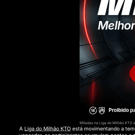
Mitadas na Liga do Milhão KTO 
A
Liga do Milhão KTO
está movimentando a tem