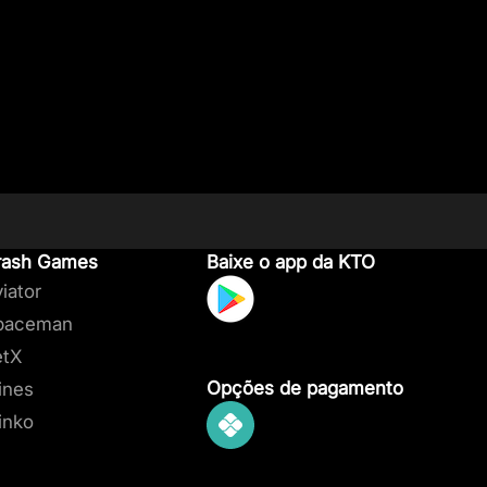
rash Games
Baixe o app da KTO
iator
paceman
etX
Opções de pagamento
ines
inko