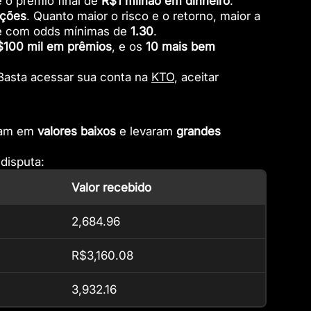
e o prêmio final de
R$1 milhão em dinheiro
.
eções
. Quanto maior o risco e o retorno, maior a
 com odds mínimas de
1.30
.
$100 mil em prêmios
, e os
10 mais bem
Basta acessar sua conta na
KTO
, aceitar
ram em
valores baixos
e levaram
grandes
disputa:
Valor recebido
2,684.96
R$3,160.08
3,932.16