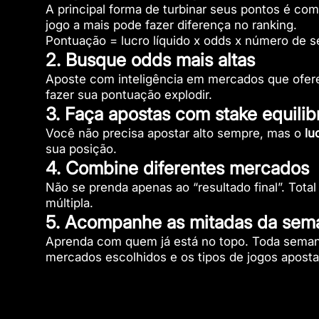
A principal forma de turbinar seus pontos é c
jogo a mais pode fazer diferença no ranking.
Pontuação = lucro líquido x odds x número de s
2. Busque odds mais altas
Aposte com inteligência em mercados que ofe
fazer sua pontuação explodir.
3. Faça apostas com stake equilib
Você não precisa apostar alto sempre, mas o
lu
sua posição.
4. Combine diferentes mercados
Não se prenda apenas ao “resultado final”. To
múltipla.
5. Acompanhe as mitadas da sem
Aprenda com quem já está no topo. Toda seman
mercados escolhidos e os tipos de jogos apost