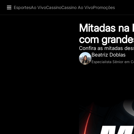
Esportes
Ao Vivo
Cassino
Cassino Ao Vivo
Promoções
Mitadas na 
com grande
Confira as mitadas de
Beatriz Doblas
Especialista Sênior em 