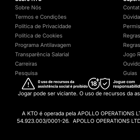
Sobre Nós
Conta
Termos e Condições
Dúvida
Política de Privacidade
Permis
Política de Cookies
Regras
Programa Antilavagem
Regras
Transparência Salarial
Jogo 
Carreiras
Ouvido
Pesquisa
Guias
Jogar pode ser viciante. O uso de recursos da as
A KTO é operada pela APOLLO OPERATIONS LTDA.,
54.923.003/0001-26. APOLLO OPERATIONS LTDA. e