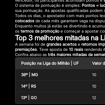
vencedor, os participantes acumulam pontos e
O sistema de pontuação é simples:
Pontos = lu
sua pontuação. As apostas qualificadas podem se
Todos os dias, o apostador com mais pontos le
colocados
de cada mês garantem vaga na disputa
Enquanto muitos já estão se divertindo e acum
os
termos da promoção
e começar a apostar co
Top 3 melhores mitadas na 
A semana foi de
grandes acertos
e
retornos im
premiações
. Teve aposta de
10 reais
rendendo
Confira abaixo as
três maiores mitadas da sema
Posição na Liga do Milhão | UF
Valor 
36º | MG
10
14º | RS
10
13º | GO
12