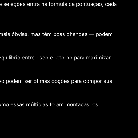
e seleções entra na fórmula da pontuação, cada
 mais óbvias, mas têm boas chances — podem
uilíbrio entre risco e retorno para maximizar
vivo podem ser ótimas opções para compor sua
omo essas múltiplas foram montadas, os