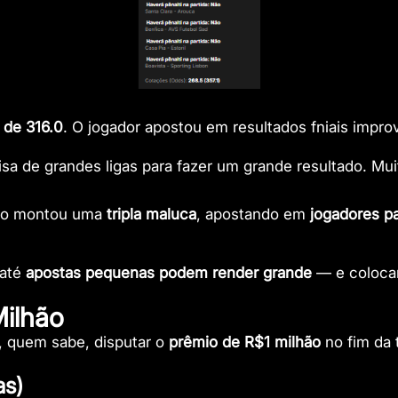
 de 316.0
. O jogador apostou em resultados fniais impr
isa de grandes ligas para fazer um grande resultado. Mu
udo montou uma
tripla maluca
, apostando em
jogadores pa
 até
apostas pequenas podem render grande
— e coloca
Milhão
 quem sabe, disputar o
prêmio de R$1 milhão
no fim da 
as)