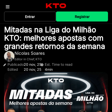
Entrar
Registrar
Mitadas na Liga do Milhão
KTO: melhores apostas com
grandes retornos da semana
Nicolas Soares
Editor in Chief, KTO
Publicado
20 nov, 25
Est. Time to read
Edited
20 nov, 25
4min