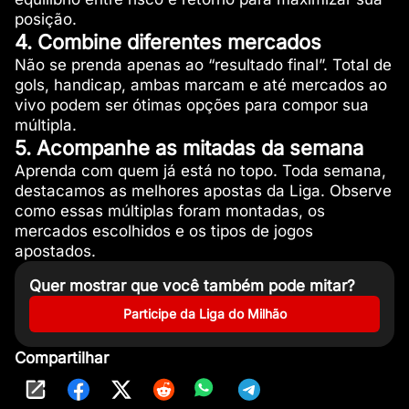
posição.
4. Combine diferentes mercados
Não se prenda apenas ao “resultado final”. Total de
gols, handicap, ambas marcam e até mercados ao
vivo podem ser ótimas opções para compor sua
múltipla.
5. Acompanhe as mitadas da semana
Aprenda com quem já está no topo. Toda semana,
destacamos as melhores apostas da Liga. Observe
como essas múltiplas foram montadas, os
mercados escolhidos e os tipos de jogos
apostados.
Quer mostrar que você também pode mitar?
Participe da Liga do Milhão
Compartilhar