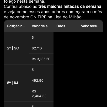
fôlego nesta semana.
Confira abaixo as
três maiores mitadas da semana
e veja como esses apostadores começaram o mês
de novembro ON FIRE na Liga do Milhão:
Posição na Liga do Milhão | UF
Valor de aposta (R$)
Odds
Valor recebido
5
2º | SC
627.10
R$ 3,135.50
5
492.90
5º | RJ
R$
2,464.33
5