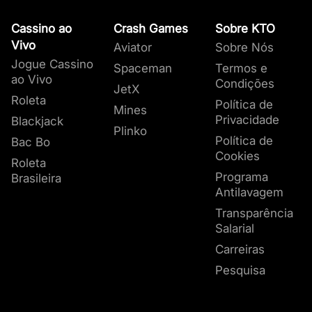
Cassino ao
Crash Games
Sobre KTO
Vivo
Aviator
Sobre Nós
Jogue Cassino
Spaceman
Termos e
ao Vivo
Condições
JetX
Roleta
Política de
Mines
Privacidade
Blackjack
Plinko
Política de
Bac Bo
Cookies
Roleta
Programa
Brasileira
Antilavagem
Transparência
Salarial
Carreiras
Pesquisa