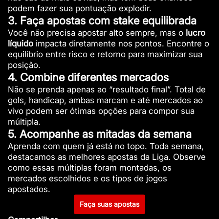
podem fazer sua pontuação explodir.
3. Faça apostas com stake equilibrada
Você não precisa apostar alto sempre, mas o
lucro
líquido
impacta diretamente nos pontos. Encontre o
equilíbrio entre risco e retorno para maximizar sua
posição.
4. Combine diferentes mercados
Não se prenda apenas ao “resultado final”. Total de
gols, handicap, ambas marcam e até mercados ao
vivo podem ser ótimas opções para compor sua
múltipla.
5. Acompanhe as mitadas da semana
Aprenda com quem já está no topo. Toda semana,
destacamos as melhores apostas da Liga. Observe
como essas múltiplas foram montadas, os
mercados escolhidos e os tipos de jogos
apostados.
Faça suas apostas