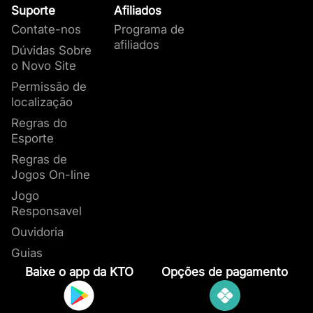
Suporte
Afiliados
Contate-nos
Programa de
afiliados
Dúvidas Sobre
o Novo Site
Permissão de
localização
Regras do
Esporte
Regras de
Jogos On-line
Jogo
Responsavel
Ouvidoria
Guias
Baixe o app da KTO
Opções de pagamento