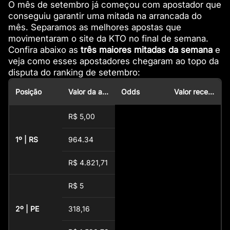
O mês de setembro já começou com apostador que
conseguiu garantir uma mitada na arrancada do
mês. Separamos as melhores apostas que
movimentaram o site da KTO no final de semana.
Confira abaixo as
três maiores mitadas da semana
e
veja como esses apostadores chegaram ao topo da
disputa do ranking de setembro:
Posição
Valor da aposta
Odds
Valor recebido
R$ 5,00
1º | RS
964.34
R$ 4.821,71
R$ 5
2º | PE
318,16