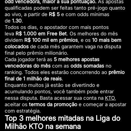
odd vencedora, maior a sua pontuação.
As apostas
qualificadas podem ser feitas tanto pré-jogo quanto
ao vivo, a partir de
R$ 5
e com odds mínimas
de
1.30
.
Todos os dias, o apostador com mais pontos
leva
R$ 1.000 em Free Bet
. Os melhores do mês
dividem
R$ 100 mil em prêmios
, e os
10 mais bem
colocados
de cada mês garantem vaga na disputa
final pelo prêmio milionário.
Cada jogador terá as
5 melhores apostas
vencedoras do mês
com as
odds somadas
no
ranking. Todos eles estarão concorrendo ao
prêmio
final de 1 milhão de reais
.
Enquanto muitos já estão se divertindo e
acumulando pontos, você também pode entrar
nessa disputa. Basta acessar sua conta na
KTO
,
aceitar os
termos da promoção
e começar a apostar
com estratégia.
Top 3 melhores mitadas na Liga do
Milhão KTO na semana