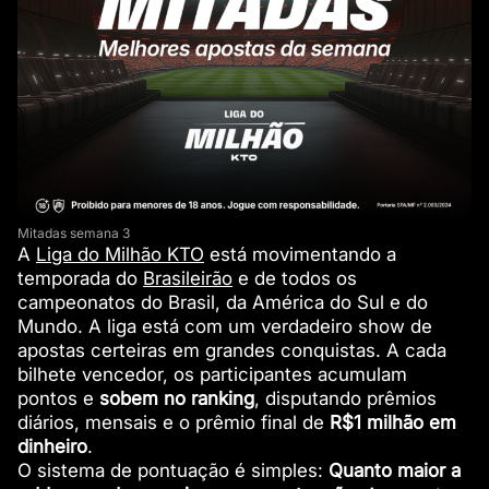
Mitadas semana 3
A
Liga do Milhão KTO
está movimentando a
temporada do
Brasileirão
e de todos os
campeonatos do Brasil, da América do Sul e do
Mundo. A liga está com um verdadeiro show de
apostas certeiras em grandes conquistas. A cada
bilhete vencedor, os participantes acumulam
pontos e
sobem no ranking
, disputando prêmios
diários, mensais e o prêmio final de
R$1 milhão em
dinheiro
.
O sistema de pontuação é simples:
Quanto maior a