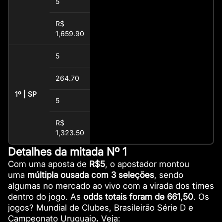
5
R$
1,659.90
5
264.70
1º | SP
5
R$
1,323.50
Detalhes da mitada Nº 1
Com uma aposta de
R$5
, o apostador montou
uma
múltipla ousada com 3 seleções
, sendo
algumas no mercado ao vivo com a virada dos times
dentro do jogo. As
odds totais foram de 661,50
. Os
jogos? Mundial de Clubes, Brasileirão Série D e
Campeonato Uruguaio
.
Veja: