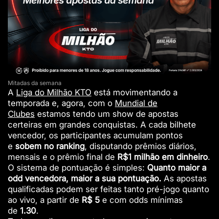
Mitadas da semana
A
Liga do Milhão KTO
está movimentando a
temporada e, agora, com o
Mundial de
Clubes
estamos tendo um show de apostas
certeiras em grandes conquistas. A cada bilhete
vencedor, os participantes acumulam pontos
e
sobem no ranking
, disputando prêmios diários,
mensais e o prêmio final de
R$1 milhão em dinheiro
.
O sistema de pontuação é simples:
Quanto maior a
odd vencedora, maior a sua pontuação.
As apostas
qualificadas podem ser feitas tanto pré-jogo quanto
ao vivo, a partir de
R$ 5
e com odds mínimas
de
1.30
.