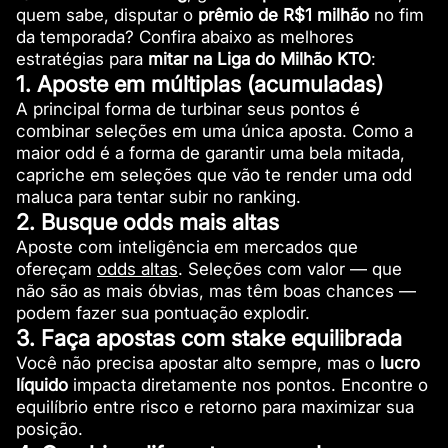
quem sabe, disputar o
prêmio de R$1 milhão
no fim
da temporada? Confira abaixo as melhores
estratégias para
mitar na Liga do Milhão KTO
:
1. Aposte em múltiplas (acumuladas)
A principal forma de turbinar seus pontos é
combinar seleções em uma única aposta. Como a
maior odd é a forma de garantir uma bela mitada,
capriche em seleções que vão te render uma odd
maluca para tentar subir no ranking.
2. Busque odds mais altas
Aposte com inteligência em mercados que
ofereçam
odds altas
. Seleções com valor — que
não são as mais óbvias, mas têm boas chances —
podem fazer sua pontuação explodir.
3. Faça apostas com stake equilibrada
Você não precisa apostar alto sempre, mas o
lucro
líquido
impacta diretamente nos pontos. Encontre o
equilíbrio entre risco e retorno para maximizar sua
posição.