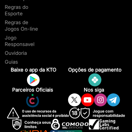
Regras do
Esporte
Regras de
Jogos On-line
Jogo
Responsavel
Ouvidoria
Guias
Baixe o app da KTO
Opções de pagamento
Parceiros Oficiais
Nos siga