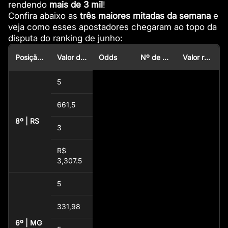
rendendo
mais de 3 mil
!
Confira abaixo as
três maiores mitadas da semana
e
veja como esses apostadores chegaram ao topo da
disputa do ranking de junho:
Posição na Liga do Milhão | UF
Valor de aposta
Odds
Nº de seleções
Valor recebido
5
661,5
8º | RS
3
R$
3,307.5
5
331,98
6º | MG