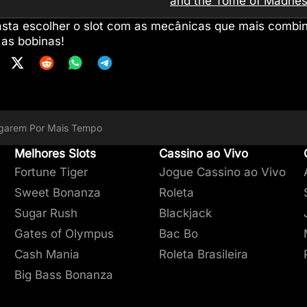
and the Tome of Madne
sta escolher o slot com as mecânicas que mais combi
 as bobinas!
ogarem Por Mais Tempo
Melhores Slots
Cassino ao Vivo
Fortune Tiger
Jogue Cassino ao Vivo
Sweet Bonanza
Roleta
Sugar Rush
Blackjack
Gates of Olympus
Bac Bo
Cash Mania
Roleta Brasileira
Big Bass Bonanza