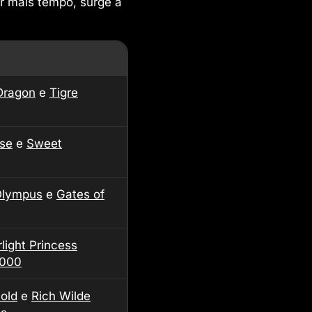
r mais tempo, surge a
Dragon
e
Tigre
se
e
Sweet
Olympus
e
Gates of
rlight Princess
1000
old
e
Rich Wilde