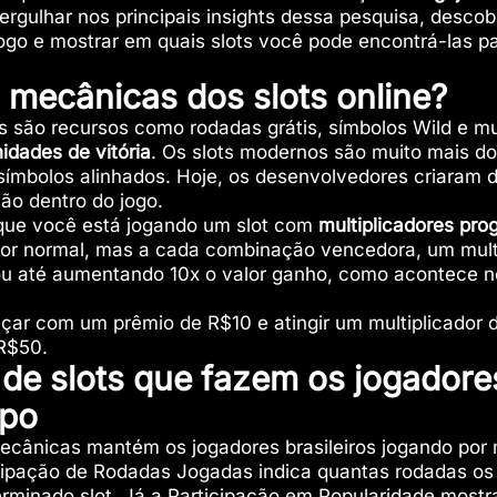
rgulhar nos principais insights dessa pesquisa, descob
go e mostrar em quais slots você pode encontrá-las p
 mecânicas dos slots online?
 são recursos como rodadas grátis, símbolos Wild e mu
idades de vitória
. Os slots modernos são muito mais do
 símbolos alinhados. Hoje, os desenvolvedores criaram
o dentro do jogo.
que você está jogando um slot com
multiplicadores pro
alor normal, mas a cada combinação vencedora, um multi
 ou até aumentando 10x o valor ganho, como acontece n
ar com um prêmio de R$10 e atingir um multiplicador de
R$50.
de slots que fazem os jogadore
mpo
ecânicas mantém os jogadores brasileiros jogando por
ipação de Rodadas Jogadas indica quantas rodadas os
minado slot. Já a Participação em Popularidade mostr