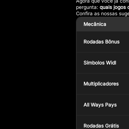
Agora que você já con
pergunta:
quais jogos
Confira as nossas suge
Mecânica
Rodadas Bônus
Símbolos Widl
Multiplicadores
All Ways Pays
Rodadas Grátis