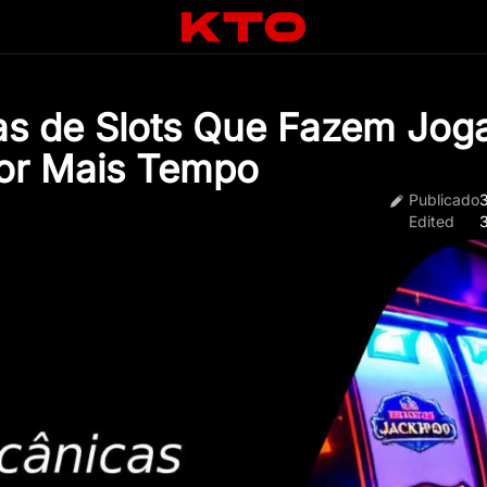
s de Slots Que Fazem Jog
or Mais Tempo
Publicado
3
Edited
3