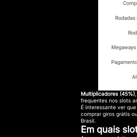
Multiplicadores (45%)
frequentes nos slots a
É interessante ver qu
comprar giros grátis o
Brasil.
Em quais slo