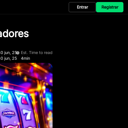
Entrar
Registrar
adores
0 jun, 25
Est. Time to read
0 jun, 25
4min