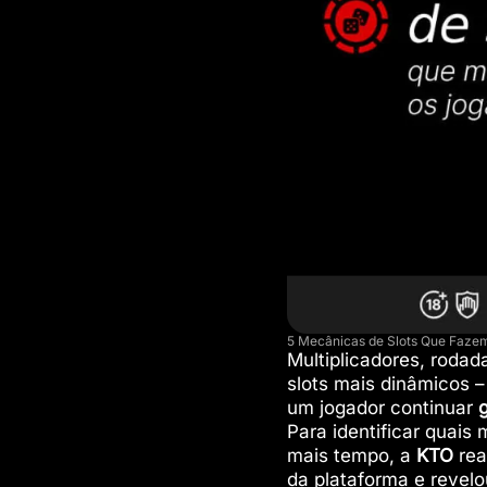
5 Mecânicas de Slots Que Faz
Multiplicadores, roda
slots mais dinâmicos –
um jogador continuar
Para identificar quai
mais tempo, a
KTO
re
da plataforma e revel