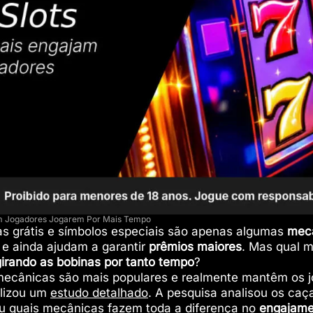
em Jogadores Jogarem Por Mais Tempo
das grátis e símbolos especiais são apenas algumas
mec
 e ainda ajudam a garantir
prêmios maiores
. Mas qual 
girando as bobinas por tanto tempo
?
s mecânicas são mais populares e realmente mantêm os 
alizou um
estudo detalhado
. A pesquisa analisou os caç
ou quais mecânicas fazem toda a diferença no
engajame