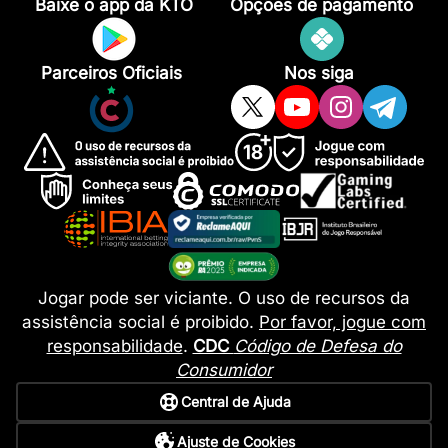
Baixe o app da KTO
Opções de pagamento
Parceiros Oficiais
Nos siga
Jogar pode ser viciante. O uso de recursos da
assistência social é proibido.
Por favor, jogue com
responsabilidade
.
CDC
Código de Defesa do
Consumidor
Central de Ajuda
Ajuste de Cookies