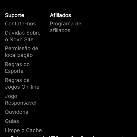
Suporte
Afiliados
Contate-nos
Programa de
afiliados
Dúvidas Sobre
o Novo Site
Permissão de
localização
Regras do
Esporte
Regras de
Jogos On-line
Jogo
Responsavel
Ouvidoria
Guias
Limpe o Cache