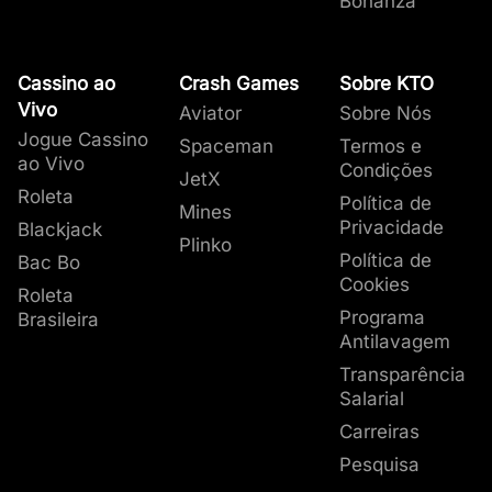
Bonanza
Cassino ao
Crash Games
Sobre KTO
Vivo
Aviator
Sobre Nós
Jogue Cassino
Spaceman
Termos e
ao Vivo
Condições
JetX
Roleta
Política de
Mines
Privacidade
Blackjack
Plinko
Política de
Bac Bo
Cookies
Roleta
Programa
Brasileira
Antilavagem
Transparência
Salarial
Carreiras
Pesquisa