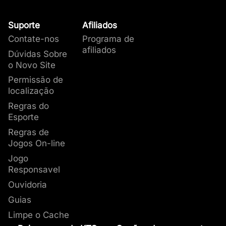
Suporte
Afiliados
Contate-nos
Programa de
afiliados
Dúvidas Sobre
o Novo Site
Permissão de
localização
Regras do
Esporte
Regras de
Jogos On-line
Jogo
Responsavel
Ouvidoria
Guias
Limpe o Cache