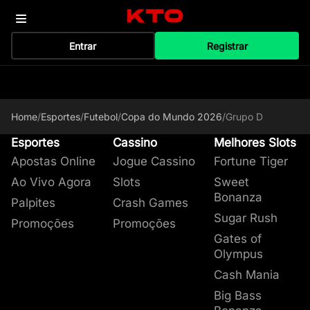
Entrar
Registrar
Home
/
Esportes
/
Futebol
/
Copa do Mundo 2026
/
Grupo D
Esportes
Cassino
Melhores Slots
Apostas Online
Jogue Cassino
Fortune Tiger
Ao Vivo Agora
Slots
Sweet
Bonanza
Palpites
Crash Games
Sugar Rush
Promoções
Promoções
Gates of
Olympus
Cash Mania
Big Bass