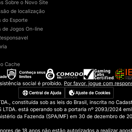
s Sobre o Novo Site
são de localização
 do Esporte
 de Jogos On-line
Responsavel
ria
 o Cache
istência social é proibido.
Por favor, jogue com respon
Central de Ajuda
Ajuste de Cookies
 constituída sob as leis do Brasil, inscrita no Cadast
A. está operando sob a portaria nº 2093/2024 emiti
istério da Fazenda (SPA/MF) em 30 de dezembro de 2
ores de 18 anos não estão autorizados a realizar apos