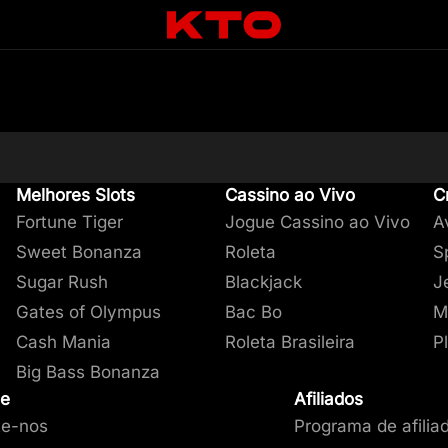
Melhores Slots
Cassino ao Vivo
C
Fortune Tiger
Jogue Cassino ao Vivo
A
Sweet Bonanza
Roleta
S
Sugar Rush
Blackjack
J
Gates of Olympus
Bac Bo
M
Cash Mania
Roleta Brasileira
P
Big Bass Bonanza
te
Afiliados
te-nos
Programa de afilia