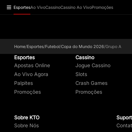
Esportes
Ao Vivo
Cassino
Cassino Ao Vivo
Promoções
Home
/
Esportes
/
Futebol
/
Copa do Mundo 2026
/
Grupo A
Esportes
Cassino
Apostas Online
Jogue Cassino
Ao Vivo Agora
Slots
Palpites
Crash Games
Promoções
Promoções
Sobre KTO
Supor
Sobre Nós
Conta