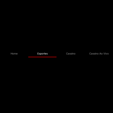
Home
Esportes
Cassino
Cassino Ao Vivo
Home
/
Esportes
/
Futebol
/
Brasil
Esportes
Cassino
Melhores Slots