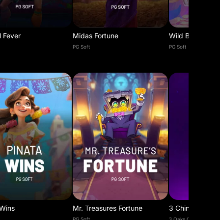
l Fever
Midas Fortune
Wild Bandito
PG Soft
PG Soft
 Wins
Mr. Treasures Fortune
3 China Pots
PG Soft
3 Oaks Gaming