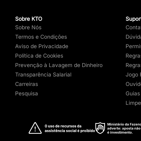
Pingente
R$0,
Sobre KTO
Supor
Cetro
R$0,
Sobre Nós
Conta
Termos e Condições
Dúvid
Lingote
R$0,
Aviso de Privacidade
Permi
Símbolos especiais
Política de Cookies
Regra
Existem
dois símbolos especiais
nas bobinas
Prevenção à Lavagem de Dinheiro
Regra
ovo vermelho
. Abaixo te contamos como el
Transparência Salarial
Jogo 
Wild:
Substitui todos os outros símbolo
Scatter:
Ao conseguir pelo menos 5x em
Carreiras
Ouvid
Pesquisa
Guias
Limpe