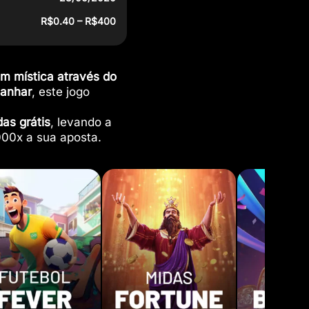
R$0.40 – R$400
m mística através do
ganhar
, este jogo
as grátis
, levando a
.000x a sua aposta.