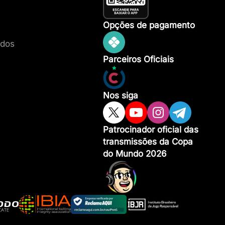
R$2
Opções de pagamento
R$2,40
ados
Parceiros Oficiais
R$3
Nos siga
hoenix
e o
Scatter
representado por um
lindo
Patrocinador oficial das
multiplicadores.
transmissões da Copa
do Mundo 2026