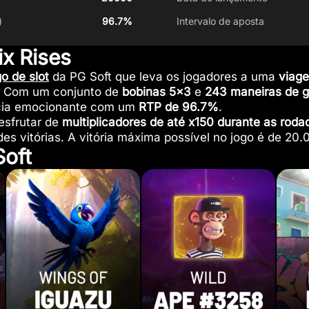
)
96.7%
Intervalo de aposta
x Rises
go de slot
da PG Soft que leva os jogadores a uma
viage
. Com um conjunto de
bobinas 5×3
e
243 maneiras de 
cia emocionante com um
RTP de 96.7%
.
esfrutar de
multiplicadores de até x150 durante as rodad
des vitórias. A vitória máxima possível no jogo é de 20
oft