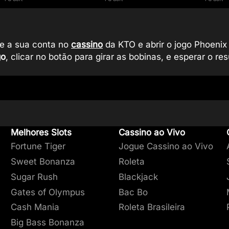
se a sua conta no
cassino
da KTO e abrir o jogo Phoenix
go
, clicar no botão para girar as bobinas, e esperar o re
m no Phoenix Rises?
enix Rises
Phoenix Rises
 é necessário para atrair e divertir jogadores de casin
e tornam esse jogo tão especial. Abaixo vamos te cont
pagam diferentes valores. Na tabela abaixo mostramo
ente, a temática da fênix, e claro, a possibilidade de vi
os em uma aposta de 1 real, mas como este valor não 
oníveis no cassino da KTO:
menos 5 símbolos scatters
em uma só rodada, mas caso 
 mínima.
o Phoenix Rises, conta com uma temática divertida, r
 Rises?
Melhores Slots
Cassino ao Vivo
mbolos
4 símbolos
Fortune Tiger
Jogue Cassino ao Vivo
s. Colecione envelopes vermelhos até que eles desabr
 1x, somando mais 1x a cada nova rodada.
Rises?
Sweet Bonanza
Roleta
 de 2x, somando mais 2x a cada nova rodada.
10
R$0,20
que te chamou a atenção? Jogue mais um jogo de volatil
mando mais 3x a cada nova rodada.
Sugar Rush
Blackjack
vedora, você pode experimentar o
Gates of Olympus
, da
ltiplicador de todos os ganhos aumenta em mais um
. 
Gates of Olympus
Bac Bo
12
R$0,30
, podendo elevar consideravelmente suas vitórias.
Cash Mania
Roleta Brasileira
 da Phoenix, jogue
Area Link Phoenix
.
20
R$0,90
Big Bass Bonanza