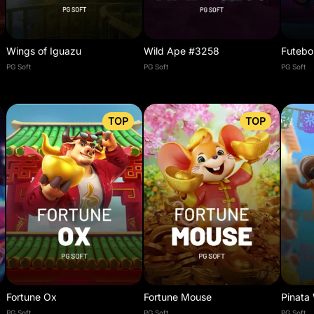
Wings of Iguazu
Wild Ape #3258
Futebo
PG Soft
PG Soft
PG Soft
TOP
TOP
Fortune Ox
Fortune Mouse
Pinata
PG Soft
PG Soft
PG Soft