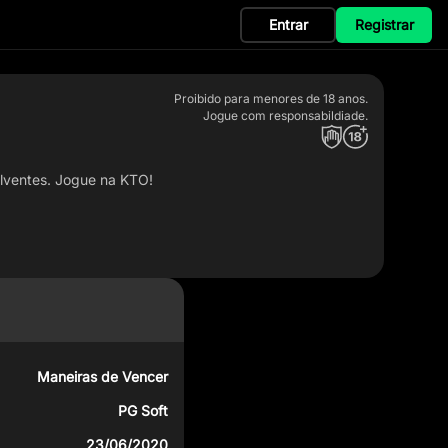
Entrar
Registrar
Proibido para menores de 18 anos.
Jogue com responsabildiade.
olventes. Jogue na KTO!
Maneiras de Vencer
PG Soft
23/06/2020