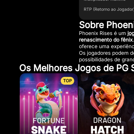
RTP (Retorno ao Jogador
Sobre Phoeni
Phoenix Rises é um
jo
renascimento do fênix
oferece uma experiên
Os jogadores podem d
possibilidades de gran
Os Melhores Jogos de PG S
TOP