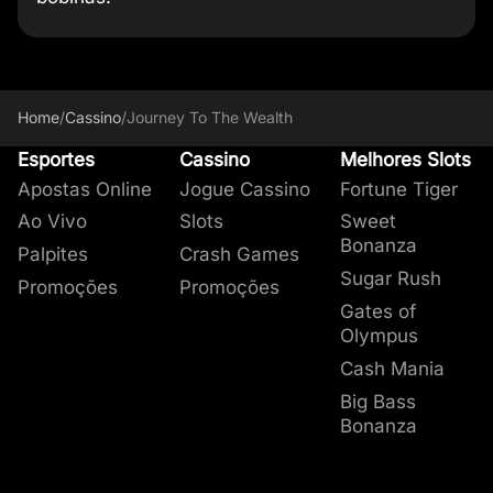
Quanto os símbolos pagam no
Recursos do jogo em Journey
Journey to the Wealth FAQ
Entre em uma aventura guiada
Aposta Mínima:
R$0,30
Aposta Máxima:
R$900
Journey to the Wealth?
to the Wealth
por Tripitaka!
Qual é o maior prêmio possível no
Em
A jornada com Tripitaka fica mais animada
Journey To The Wealth oferece uma jornada
Journey to the Wealth
você encontra
9
Journey to the Wealth?
símbolos
com os recursos de
épica com Respins e Rodadas Grátis. Um jogo
regulares que ajudam a criar a
Rodadas Grátis e
Home
/
Cassino
/
Journey To The Wealth
atmosfera do slot. Todos eles, quando
Respin
com gráficos surpreendentes e muito
que o slot oferece. Entenda como eles
Esportes
Cassino
Melhores Slots
Qual é o RTP do Journey to the
combinados, oferecem pagamentos conforme
funcionam:
divertidos, além da incrível possibilidade de
Wealth?
Apostas Online
Jogue Cassino
Fortune Tiger
Rodadas Grátis
a quantidade de figuras que você conseguir
vitória 8.000x.
conectar.
Siga transformando as coisas em ouro, assim
Conecte
3 símbolos Scatters
nas bobinas
Ao Vivo
Slots
Sweet
Para entender melhor, confira a tabela abaixo
como em Journey to the Wealth, no
Bonanza
centrais da grade para ganhar 8 Rodadas
Como ativar as rodadas grátis no
Palpites
Crash Games
com base em uma
incrível
Midas Fortune
aposta de R$1,20
.
.
Grátis.
Journey to the Wealth?
Sugar Rush
Promoções
Promoções
Quer mais um jogo de volatilidade média, igual
Colete wilds durante as rodadas grátis e, se
Gates of
Símbolos
3 símbolos
4 símbolos
5 símbolos
Journey to the Wealth? Dê uma chance para o
coletar três ou mais, você receberá 2 rodadas
Olympus
reconhecidíssimo
Fortune Ox
.
grátis adicionais com os principais símbolos se
R$0,20
Cash Mania
Você também pode mudar um pouco a
transformando em wilds:
temática e se aventurar em uma caça ao
Big Bass
3 Wilds:
O monge se transforma.
J e Q
R$0,32
Bonanza
queijo com um ratinho em
Get The Cheese
!
6 Wilds:
O monge e o macaco se
Se quiser jogar outro slot da PG Soft,
transformam.
R$1,20
experimente o
Museum Mystery
e aproveite
9 Wilds:
O monge, o macaco e o porco se