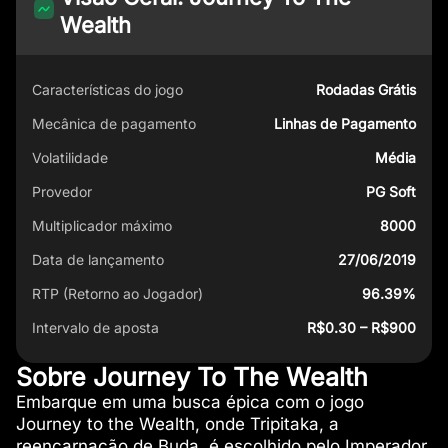
Wealth
Características do jogo
Rodadas Grátis
Mecânica de pagamento
Linhas de Pagamento
Volatilidade
Média
Provedor
PG Soft
Multiplicador máximo
8000
Data de lançamento
27/06/2019
RTP (Retorno ao Jogador)
96.39%
Intervalo de aposta
R$0.30 – R$900
Sobre Journey To The Wealth
Embarque em uma busca épica com o jogo
Journey to the Wealth, onde Tripitaka, a
reencarnação de Buda, é escolhido pelo Imperador