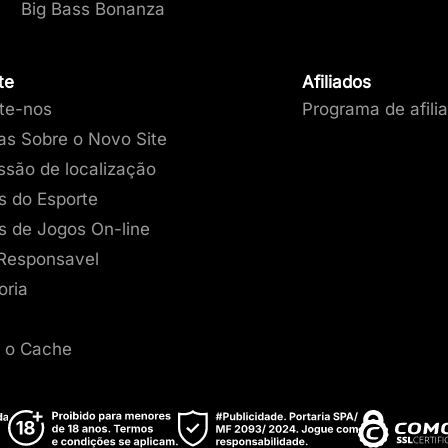
Big Bass Bonanza
te
Afiliados
te-nos
Programa de afili
as Sobre o Novo Site
ssão de localização
s do Esporte
s de Jogos On-line
Responsavel
oria
 o Cache