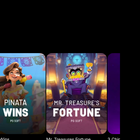
 Wins
Mr. Treasures Fortune
3 China Pots