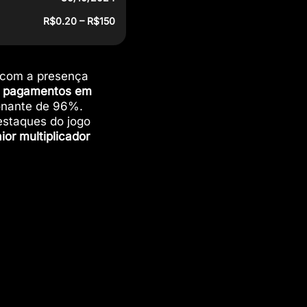
R$0.20 – R$150
 com a presença
 e pagamentos em
ionante de 96%.
estaques do jogo
ior multiplicador