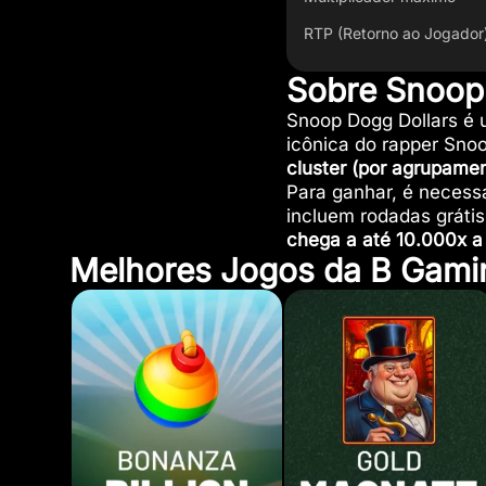
RTP (Retorno ao Jogador
Sobre Snoop
Snoop Dogg Dollars é
icônica do rapper Sno
cluster (por agrupame
Para ganhar, é necess
incluem rodadas grátis
chega a até 10.000x a
Melhores Jogos da B Gami