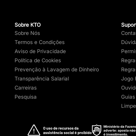
Sobre KTO
Supor
Sobre Nós
Conta
Termos e Condições
Dúvid
Aviso de Privacidade
Permi
Política de Cookies
Regra
Prevenção à Lavagem de Dinheiro
Regra
Transparência Salarial
Jogo 
Carreiras
Ouvid
Pesquisa
Guias
Limpe