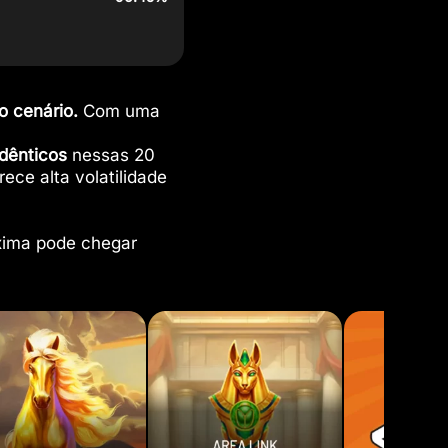
o cenário.
Com uma
idênticos
nessas 20
ece alta volatilidade
áxima pode chegar