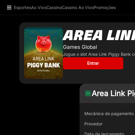
Esportes
Ao Vivo
Cassino
Cassino Ao Vivo
Promoções
AREA LIN
Games Global
Jogue o slot Area Link Piggy Bank c
Entrar
Area Link P
Mecânica de pagamento
Provedor
Data de lançamento