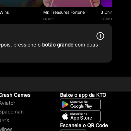
 Wins
Mr. Treasures Fortune
3 China Pots
PG Soft
3 Oaks Gaming
epois, pressione o
botão grande
com duas
gy Bank!
é sempre um processo simples e intuitivo.
recompensas:
 com moedas e barras de ouro. O destaque é
cionalidades de
Multiplicadores, Rodadas
uro e Diamantes.
om base em uma
 e Moedas Especiais
aposta de R$1.
que ativam bônus e
Pagamento para 5
Crash Games
Baixe o app da KTO
nheça o
Area Link Dragon
!
das bobinas. Dependendo da combinação que
Aviator
 Wilds que pagam em ambas as direções!
R$1
itória máxima de 5000x!
Spaceman
JetX
R$2
Escaneie o QR Code
Mines