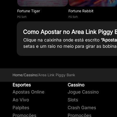
Fortune Tiger
Fortune Rabbit
PG Soft
PG Soft
Como Apostar no Area Link Piggy 
Clique na caixinha onde está escrito
“Aposta
setas e um raio no meio para girar as bobi
Quanto os símbolos paga
Recursos do jogo em Are
Area Link Piggy Bank FA
Quebre o cofrinho e enco
No geral, apostar no nosso
Aposta Mínima:
R$1
cassino online
se
Aposta Máxima
: R$200
Area Link Piggy Bank possui
O que mais chama atenção em Area Link Pi
Area Link Piggy Bank é um slot de
11 símbolos reg
5×3 com 
Como vencer em Area Link Piggy Bank?
Grátis
o recurso
Símbolos de Carta tradicionais (9, 10, 
e recompensas exclusivas.
“Area Link”
, que oferece multiplic
Para entender melhor como funcionam os p
Conheça mais sobre a Area Link:
Com alta volatilidade e
RTP de 96,45%
, o s
Home
/
Cassino
/
Area Link Piggy Bank
Area Link
prêmios exclusivos.
O que é o recurso Area Link?
Símbolos
Paga
Esportes
Cassino
Se você gostou de Area Link Piggy Bank e q
O recurso Area Link tem três tipos de moe
Apostas Online
Jogue Cassino
Quer explorar um slot com
temática clássic
você fizer, diferentes modificadores são ati
Quais são os símbolos especiais no jogo?
9, 10, K, Q, K e A
R$0,
Aproveite para conhecer um clássico da KT
Ao Vivo
Slots
Moedas vermelhas
: ativam multiplicado
Moedas roxas:
ativam um segundo conj
Palpites
Crash Games
Anel e Moedas de Ouro
R$0,
Moedas verdes:
concedem prêmios ins
Promoções
Promoções