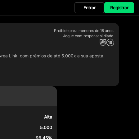
Entrar
Registrar
Proibido para menores de 18 anos.
Jogue com responsabildiade.
Area Link, com prêmios de até 5.000x a sua aposta.
Alta
5.000
96.45%