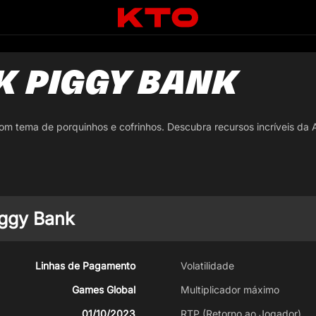
K PIGGY BANK
om tema de porquinhos e cofrinhos. Descubra recursos incríveis da 
iggy Bank
Linhas de Pagamento
Volatilidade
Games Global
Multiplicador máximo
01/10/2023
RTP (Retorno ao Jogador)