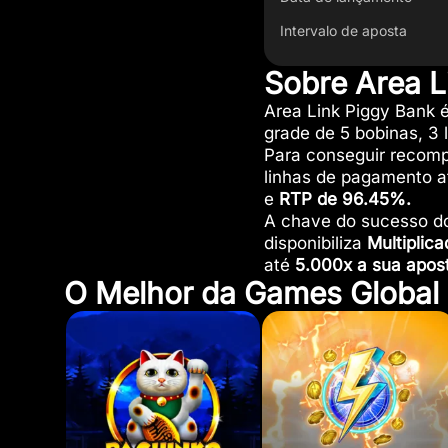
Intervalo de aposta
Sobre Area L
Area Link Piggy Bank
grade de 5 bobinas, 3 
Para conseguir recomp
linhas de pagamento at
e
RTP de 96.45%.
A chave do sucesso do
disponibiliza
Multiplic
até
5.000x a sua apos
O Melhor da Games Global