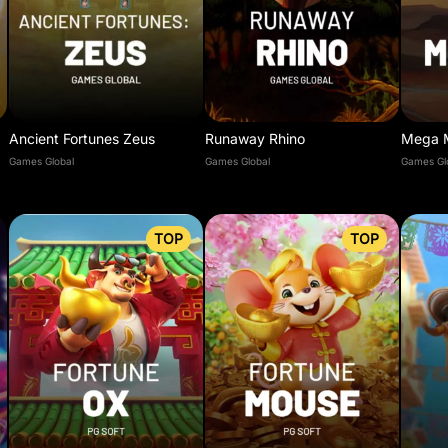
Ancient Fortunes Zeus
Runaway Rhino
Mega 
Games Global
Games Global
Games Gl
TOP
TOP