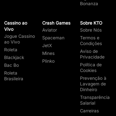
Bonanza
Cassino ao
Crash Games
Sobre KTO
Vivo
Aviator
Sobre Nós
Jogue Cassino
Spaceman
Termos e
ao Vivo
Condições
JetX
Roleta
Aviso de
Mines
Privacidade
Blackjack
Plinko
Política de
Bac Bo
Cookies
Roleta
Prevenção à
Brasileira
Lavagem de
Dinheiro
Transparência
Salarial
Carreiras