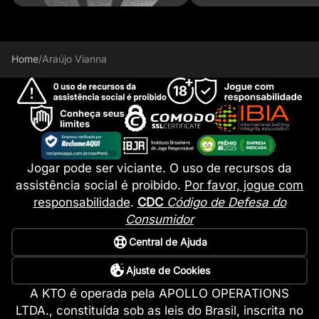
Home
/
Araújo Vianna
Jogar pode ser viciante. O uso de recursos da
assistência social é proibido.
Por favor, jogue com
responsabilidade
.
CDC
Código de Defesa do
Consumidor
Central de Ajuda
Ajuste de Cookies
A KTO é operada pela APOLLO OPERATIONS
LTDA., constituída sob as leis do Brasil, inscrita no