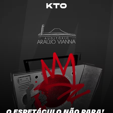
O ESPETÁCULO NÃO PARA!