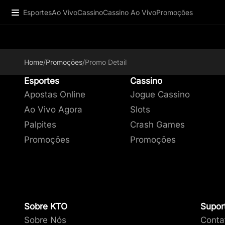
Esportes
Ao Vivo
Cassino
Cassino Ao Vivo
Promoções
Home
/
Promoções
/
Promo Detail
Esportes
Cassino
Apostas Online
Jogue Cassino
Ao Vivo Agora
Slots
Palpites
Crash Games
Promoções
Promoções
Sobre KTO
Supor
Sobre Nós
Conta