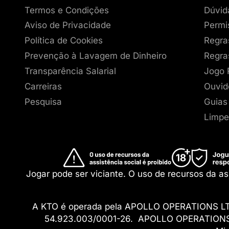
Termos e Condições
Dúvid
Aviso de Privacidade
Permi
Política de Cookies
Regra
Prevenção à Lavagem de Dinheiro
Regra
Transparência Salarial
Jogo 
Carreiras
Ouvid
Pesquisa
Guias
Limpe
Jogar pode ser viciante. O uso de recursos da ass
A KTO é operada pela APOLLO OPERATIONS LTDA.,
54.923.003/0001-26. APOLLO OPERATIONS LTD