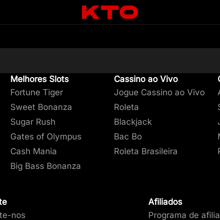
Melhores Slots
Cassino ao Vivo
Fortune Tiger
Jogue Cassino ao Vivo
Sweet Bonanza
Roleta
Sugar Rush
Blackjack
Gates of Olympus
Bac Bo
Cash Mania
Roleta Brasileira
Big Bass Bonanza
te
Afiliados
te-nos
Programa de afili