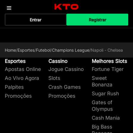
Entrar
Registrar
Home
/
Esportes
/
Futebol
/
Champions League
/
Napoli - Chelsea
Esportes
Cassino
Melhores Slots
Apostas Online
Jogue Cassino
Fortune Tiger
Ao Vivo Agora
Slots
Sweet
Bonanza
Palpites
Crash Games
Sugar Rush
Promoções
Promoções
Gates of
Olympus
Cash Mania
Big Bass