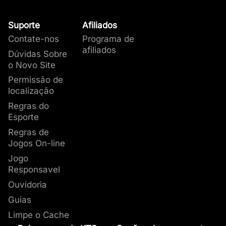
Suporte
Afiliados
Contate-nos
Programa de
afiliados
Dúvidas Sobre
o Novo Site
Permissão de
localização
Regras do
Esporte
Regras de
Jogos On-line
Jogo
Responsavel
Ouvidoria
Guias
Limpe o Cache