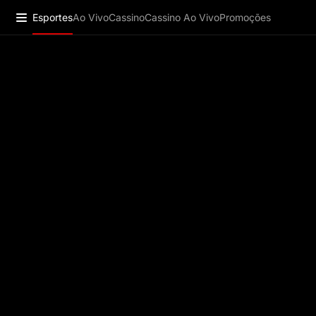
Esportes
Ao Vivo
Cassino
Cassino Ao Vivo
Promoções