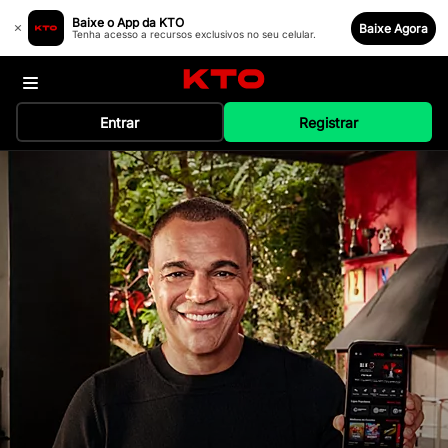
Baixe o App da KTO
Baixe Agora
Tenha acesso a recursos exclusivos no seu celular.
Entrar
Registrar