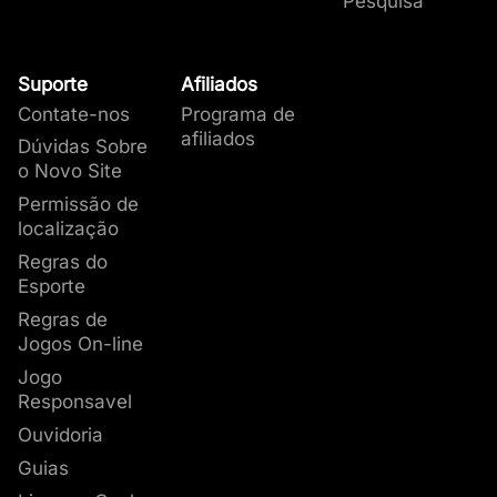
Pesquisa
com o futebol, mas em nosso site você
dezenas de jogos no período aproximado de
0,42
encontra mercados para todos os principais
um mês, você encontrará os melhores
esportes.
mercados e odds para fazer uma
aposta na
Suporte
Afiliados
UFC/MMA
Apostas personalizadas na nossa
Copa do Mundo
.
Contate-nos
Programa de
bet
Acompanhe nosso site e aproveite as
afiliados
5º
1,14
Dúvidas Sobre
melhores oportunidades para apostar no
Aqui na KTO bet, além de todos os mercados
o Novo Site
mundial com vantagens exclusivas.
para apostar que oferecemos, ainda há a
0,39
Permissão de
oportunidade de personalizar uma aposta
localização
online com ferramentas como
Criar Aposta
.
Regras do
Os jogadores também têm a oportunidade de
Esporte
criar uma vantagem, ou uma desvantagem, na
Regras de
bet com o
Handicap
ou o
Handicap Asiático
.
Jogos On-line
Exemplo: apostar no time favorito com
handicap de –2 significa que ele começa
Jogo
“perdendo” por 2 gols. Para a aposta esportiva
Responsavel
ser vencedora, precisa ganhar por 3 gols de
Ouvidoria
diferença. Isso permite ajustar as odds
Guias
conforme a preferência do apostador.