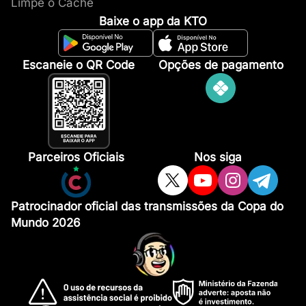
Limpe o Cache
Baixe o app da KTO
Escaneie o QR Code
Opções de pagamento
Parceiros Oficiais
Nos siga
Patrocinador oficial das transmissões da Copa do
Mundo 2026